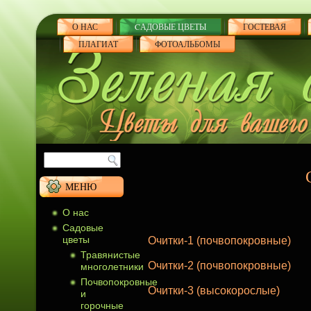
О НАС
CАДОВЫЕ ЦВЕТЫ
ГОСТЕВАЯ
ПЛАГИАТ
ФОТОАЛЬБОМЫ
МЕНЮ
О нас
Cадовые
цветы
Очитки-1 (почвопокровные)
Травянистые
Очитки-2 (почвопокровные)
многолетники
Почвопокровные
Очитки-3 (высокорослые)
и
горочные