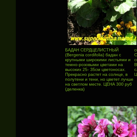
БАДАН СЕРДЦЕЛИСТНЫЙ
с
(Bergenia cordifolia) бадан с
С
крупными широкими листьями и
c
темно-розовыми цветами на
В
высоких 25- 35см цветоносах.
с
Прекрасно растет на солнце, в
Ц
полутени и тени, но цветет лучше
на светлом месте. ЦЕНА 300 руб
(деленка)