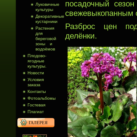
посадочный сезон
Луковичные
культуры
свежевыкопанным с
Декоративные
кустарники
Разброс цен под
Растения
для
делёнки.
береговой
зоны и
водоёмов
Плодово-
ягодные
культуры.
Новости
Условия
заказа
Контакты
Фотоальбомы
Гостевая
Плагиат
ГАЛЕРЕЯ