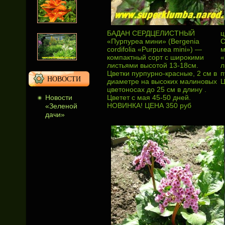
БАДАН СЕРДЦЕЛИСТНЫЙ
ц
«Пурпуреа мини» (Bergenia
С
cordifolia «Purpurea mini») —
м
компактный сорт с широкими
«
листьями высотой 13-18см.
л
Цветки пурпурно-красные, 2 см в
п
НОВОСТИ
диаметре на высоких малиновых
Ц
цветоносах до 25 см в длину .
Новости
Цветет с мая 45-50 дней.
НОВИНКА! ЦЕНА 350 руб
«Зеленой
дачи»