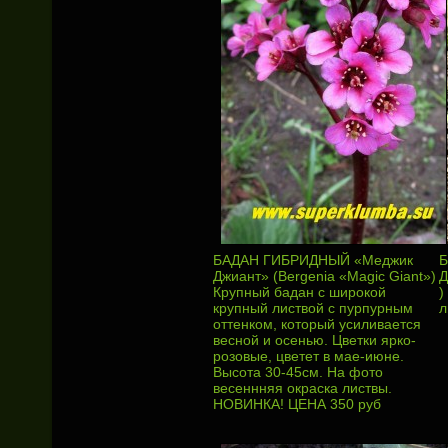
БАДАН ГИБРИДНЫЙ «Меджик
Б
Джиант» (Bergenia «Magic Giant»)
Д
Крупный бадан с широкой
)
крупный листвой с пурпурным
л
оттенком, который усиливается
весной и осенью. Цветки ярко-
розовые, цветет в мае-июне.
Высота 30-45см. На фото
весеннняя окраска листвы.
НОВИНКА! ЦЕНА 350 руб