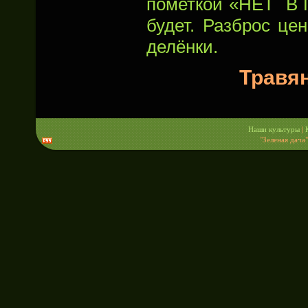
пометкой «НЕТ В 
будет. Разброс це
делёнки.
Травя
Наши культуры
|
"Зеленая дача