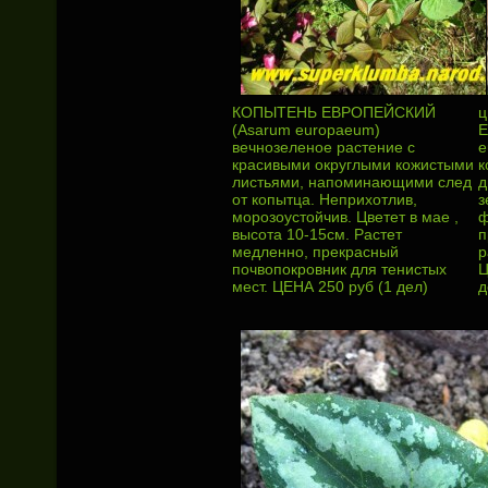
КОПЫТЕНЬ ЕВРОПЕЙСКИЙ
ц
(Asarum europaeum)
Е
вечнозеленое растение с
e
красивыми округлыми кожистыми
к
листьями, напоминающими след
д
от копытца. Неприхотлив,
з
морозоустойчив. Цветет в мае ,
ф
высота 10-15см. Растет
п
медленно, прекрасный
р
почвопокровник для тенистых
Ц
мест. ЦЕНА 250 руб (1 дел)
д