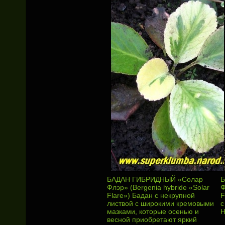
БАДАН ГИБРИДНЫЙ «Солар
Б
Флэр» (Bergenia hybride «Solar
Ф
Flare») Бадан с некрупной
F
листвой с широкими кремовыми
с
мазками, которые осенью и
Н
весной приобретают яркий