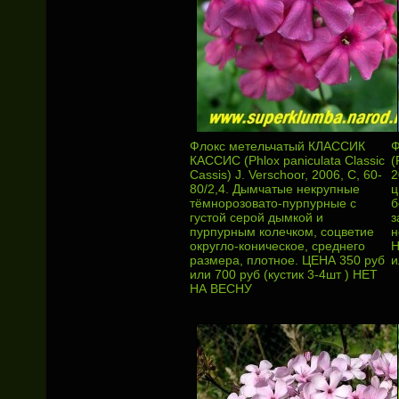
Флокс метельчатый КЛАССИК
Ф
КАССИС (Phlox paniculata Classic
(
Cassis) J. Verschoor, 2006, С, 60-
2
80/2,4. Дымчатые некрупные
ц
тёмнорозовато-пурпурные с
б
густой серой дымкой и
з
пурпурным колечком, соцветие
н
округло-коническое, среднего
Н
размера, плотное. ЦЕНА 350 руб
и
или 700 руб (кустик 3-4шт ) НЕТ
НА ВЕСНУ