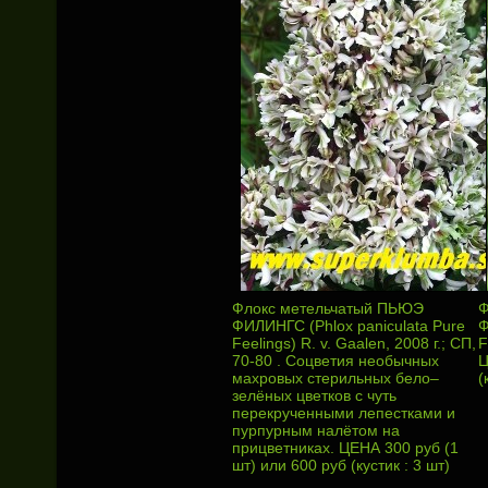
Флокс метельчатый ПЬЮЭ
Ф
ФИЛИНГС (Phlox paniculata Pure
Ф
Feelings) R. v. Gaalen, 2008 г.; СП,
F
70-80 . Соцветия необычных
Ц
махровых стерильных бело–
(
зелёных цветков с чуть
перекрученными лепестками и
пурпурным налётом на
прицветниках. ЦЕНА 300 руб (1
шт) или 600 руб (кустик : 3 шт)