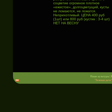
соцветие огромное плотное
«ежистое», долгоцветущий, кусты
не ломаются, не ложатся.
Неприхотливый. ЦЕНА 400 руб
(1шт) или 800 руб (кустик : 3-4 шт)
НЕТ НА ВЕСНУ
Наши культуры
|
"Зеленая дача