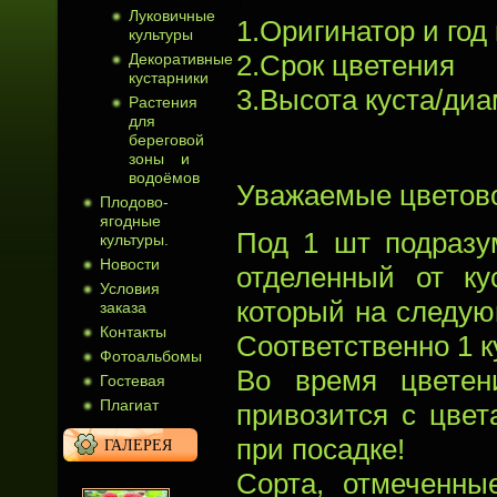
Луковичные
1.Оригинатор и год
культуры
2.Срок цветения
Декоративные
кустарники
3.Высота куста/диа
Растения
для
береговой
зоны и
водоёмов
Уважаемые цветов
Плодово-
ягодные
Под 1 шт подразу
культуры.
Новости
отделенный от ку
Условия
который на следую
заказа
Контакты
Соответственно 1 ку
Фотоальбомы
Во время цветен
Гостевая
Плагиат
привозится с цве
при посадке!
ГАЛЕРЕЯ
Сорта, отмеченн