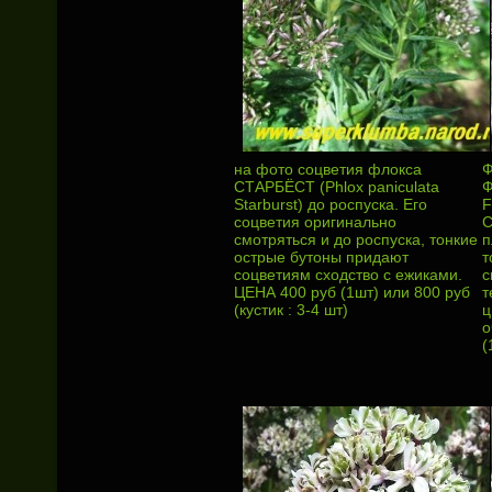
на фото соцветия флокса
Ф
СТАРБЁСТ (Phlox paniculata
Ф
Starburst) до роспуска. Его
F
соцветия оригинально
С
смотряться и до роспуска, тонкие
п
острые бутоны придают
т
соцветиям сходство с ежиками.
с
ЦЕНА 400 руб (1шт) или 800 руб
т
(кустик : 3-4 шт)
ц
о
(