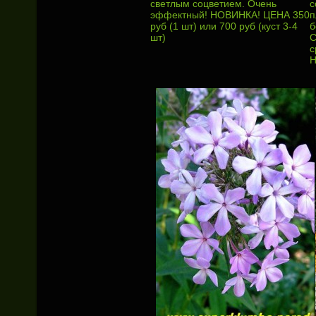
светлым соцветием. Очень
с
эффектный! НОВИНКА! ЦЕНА 350
п
руб (1 шт) или 700 руб (куст 3-4
б
шт)
С
с