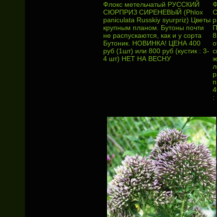
Флокс метельчатый РУССКИЙ
Ф
СЮРПРИЗ СИРЕНЕВЫЙ (Phlox
С
paniculata Russkiy syurpriz) Цветы
p
крупным планом. Бутоны почти
П
не распускаются, как и у сорта
8
Бутоник. НОВИНКА! ЦЕНА 400
о
руб (1шт) или 800 руб (кустик : 3-
с
4 шт) НЕТ НА ВЕСНУ
ж
л
р
п
4
: