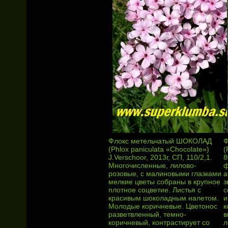
Флокс метельчатый ШОКОЛАД
Ф
(Phlox paniculata «Chocolate»)
(
J.Verschoor, 2013г, СП, 110/2,1.
8
Многочисленные, лилово-
ф
розовые, с малиновыми глазками
а
мелкие цветы собраны в крупное
з
плотное соцветие. Листья с
с
красивым шоколадным налетом.
и
Молодые коричневые. Цветонос
к
разветвленный, темно-
в
коричневый, контрастирует со
л