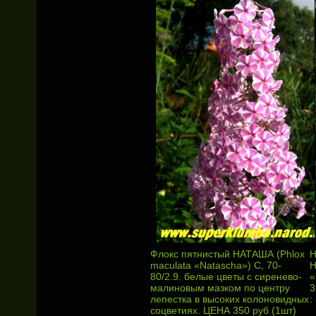
Флокс пятнистый НАТАША (Phlox
Н
maculata «Natascha») С, 70-
Н
80/2.9. белые цветы с сиренево-
«
малиновым мазком по центру
3
лепестка в высоких колоновидных
:
соцветиях. ЦЕНА 350 руб (1шт)