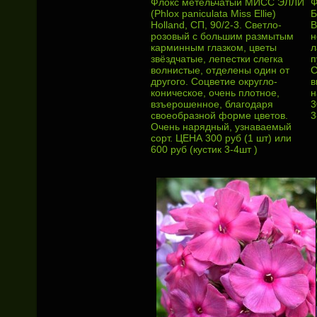
Флокс метельчатый МИСС ЭЛЛИ
Ф
(Phlox paniculata Miss Ellie)
Б
Holland, СП, 90/2-3. Светло-
B
розовый с большим размытым
н
карминным глазком, цветы
л
звёздчатые, лепестки слегка
п
волнистые, отделены один от
С
другого. Соцветие округло-
в
коническое, очень плотное,
н
взъерошенное, благодаря
3
своеобразной форме цветов.
3
Очень нарядный, узнаваемый
сорт. ЦЕНА 300 руб (1 шт) или
600 руб (кустик 3-4шт )