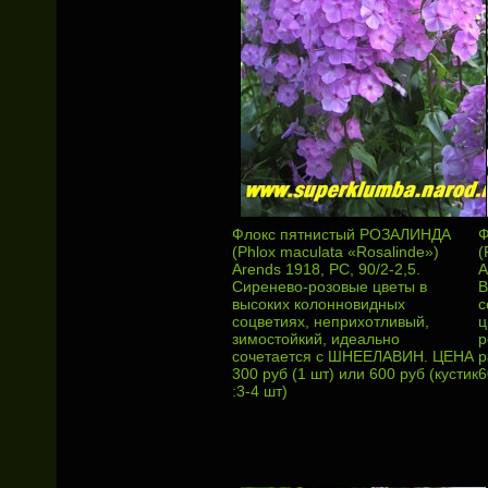
Флокс пятнистый РОЗАЛИНДА
Ф
(Phlox maculata «Rosalinde»)
(
Arends 1918, РС, 90/2-2,5.
A
Сиренево-розовые цветы в
В
высоких колонновидных
с
соцветиях, неприхотливый,
ц
зимостойкий, идеально
р
сочетается с ШНЕЕЛАВИН. ЦЕНА
р
300 руб (1 шт) или 600 руб (кустик
6
:3-4 шт)