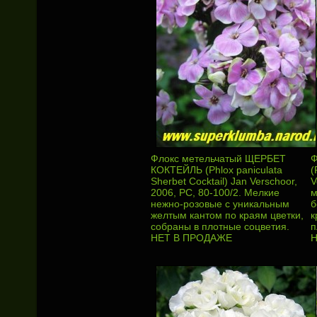
Флокс метельчатый ЩЕРБЕТ
Ф
КОКТЕЙЛЬ (Phlox paniculata
(
Sherbet Cocktail) Jan Verschoor,
V
2006, РС, 80-100/2. Мелкие
м
нежно-розовые с уникальным
б
желтым кантом по краям цветки,
к
собраны в плотные соцветия.
п
НЕТ В ПРОДАЖЕ
Н