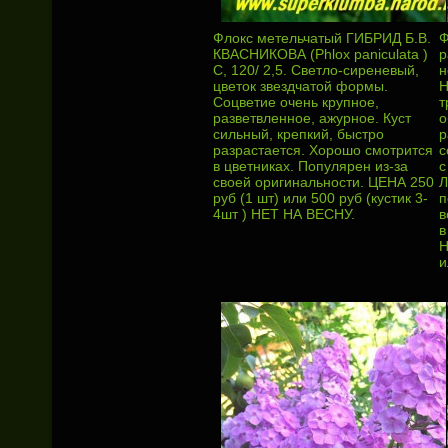
Флокс метельчатый ГИБРИД Б.В.
Ф
КВАСНИКОВА (Phlox paniculata )
p
С, 120/ 2,5. Светло-сиреневый,
н
цветок звездчатой формы.
Н
Соцветие очень крупное,
т
разветвленное, ажурное. Куст
о
сильный, крепкий, быстро
р
разрастается. Хорошо смотрится
с
в цветниках. Популярен из-за
с
своей оригинальности. ЦЕНА 250
Л
руб (1 шт) или 500 руб (кустик 3-
п
4шт ) НЕТ НА ВЕСНУ.
в
в
Н
и