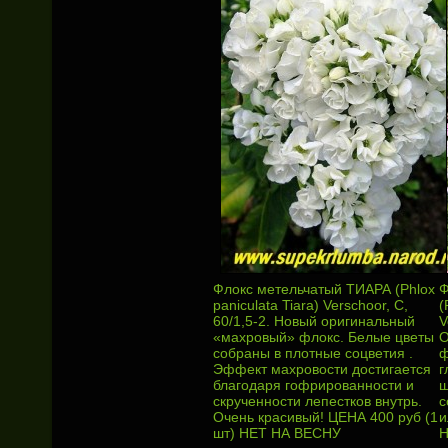
Флокс метельчатый ТИАРА (Phlox
Ф
paniculata Tiara) Verschoor, С,
(
60/1,5-2. Новый оригинальный
V
«махровый» флокс. Белые цветы
О
собраны в плотные соцветия .
ф
Эффект махровости достигается
г
благодаря гофрированности и
ш
скрученности лепестков внутрь.
с
Очень красивый! ЦЕНА 400 руб (1
и
шт) НЕТ НА ВЕСНУ
Н