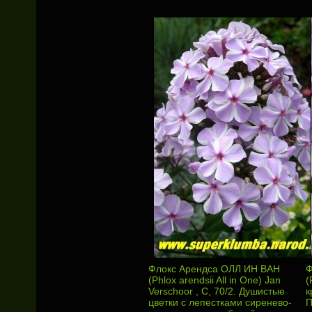
Флокс Арендса ОЛЛ ИН ВАН
Ф
(Phlox arendsii All in One) Jan
(
Verschoor , С, 70/2. Душистые
к
цветки с лепестками сиренево-