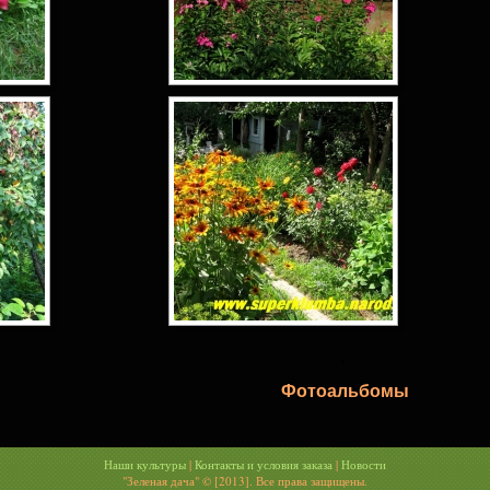
.
Фотоальбомы
Наши культуры
|
Контакты и условия заказа
|
Новости
"Зеленая дача" © [2013]. Все права защищены.