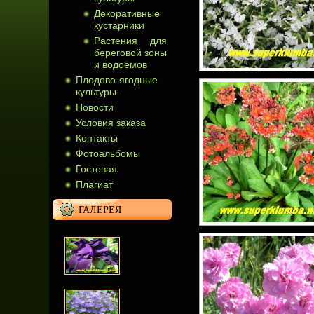
Декоративные
кустарники
Растения для
береговой зоны
и водоёмов
Плодово-ягодные
культуры.
Новости
Условия заказа
Контакты
Фотоальбомы
Гостевая
Плагиат
ГАЛЕРЕЯ