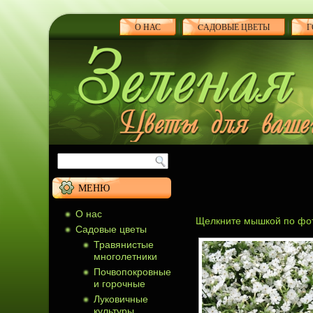
О НАС
CАДОВЫЕ ЦВЕТЫ
Г
МЕНЮ
О нас
Щелкните мышкой по фот
Cадовые цветы
Травянистые
многолетники
Почвопокровные
и горочные
Луковичные
культуры