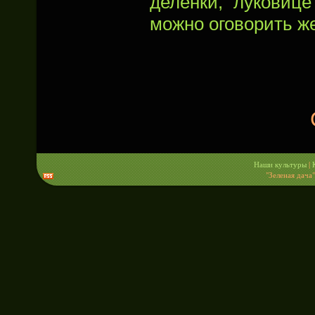
делёнки, луковице
можно оговорить ж
Наши культуры
|
"Зеленая дача