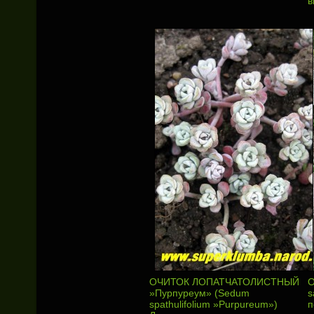
в
ОЧИТОК ЛОПАТЧАТОЛИСТНЫЙ
О
»Пурпуреум» (Sedum
s
spathulifolium »Purpureum»)
п