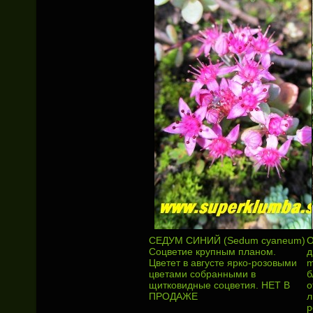
СЕДУМ СИНИЙ (Sedum cyaneum)
О
Соцветие крупным планом.
д
Цветет в августе ярко-розовыми
m
цветами собранными в
б
щитковидные соцветия. НЕТ В
о
ПРОДАЖЕ
л
р