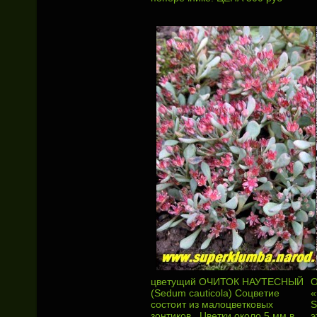
цветущий ОЧИТОК НАУТЕСНЫЙ
(Sedum cauticola) Соцветие
«
состоит из малоцветковых
S
зонтиков . Цветки около 5 мм в
э