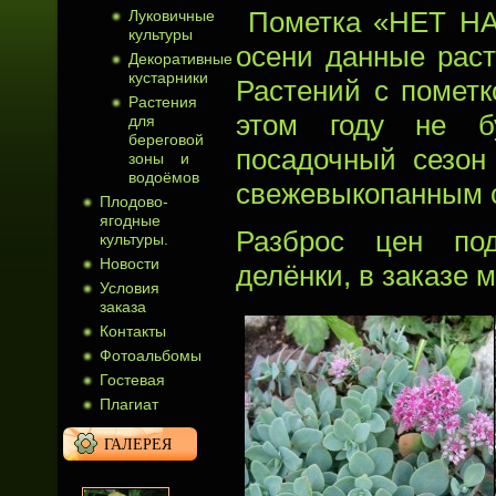
Пометка «НЕТ НА 
Луковичные
культуры
осени данные раст
Декоративные
кустарники
Растений с помет
Растения
этом году не б
для
береговой
посадочный сезон
зоны и
водоёмов
свежевыкопанным с
Плодово-
ягодные
Разброс цен под
культуры.
Новости
делёнки, в заказе 
Условия
заказа
Контакты
Фотоальбомы
Гостевая
Плагиат
ГАЛЕРЕЯ