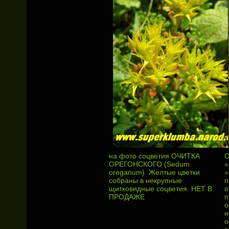
на фото соцветия ОЧИТКА
ОРЕГОНСКОГО (Sedum
»
oreganum). Желтые цветки
»
собраны в некрупные
п
щитковидные соцветия. НЕТ В
о
ПРОДАЖЕ
п
о
н
о