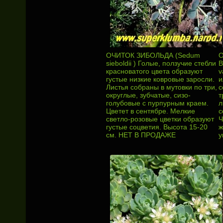
ОЧИТОК ЗИБОЛЬДА (Sedum
sieboldii ) Голые, ползучие стебли
В
красноватого цвета образуют
v
густые низкие ковровые заросли.
и
Листья собраны в мутовки по три,
с
округлые, зубчатые, сизо-
т
голубовые с пурпурным краем.
л
Цветет в сентябре. Мелкие
с
светло-розовые цветки образуют
Ч
густые соцветия. Высота 15-20
ж
см. НЕТ В ПРОДАЖЕ
у