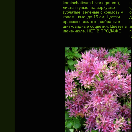
kamtschaticum f. variegatum ),
в
листья тупые, на верхушке
с
зубчатые, зеленые с кремовым
о
краем . выс. до 15 см, Цветки
д
оранжево-желтые, собраны в
в
щитковидные соцветия. Цветет в
з
июне-июле. НЕТ В ПРОДАЖЕ
п
ц