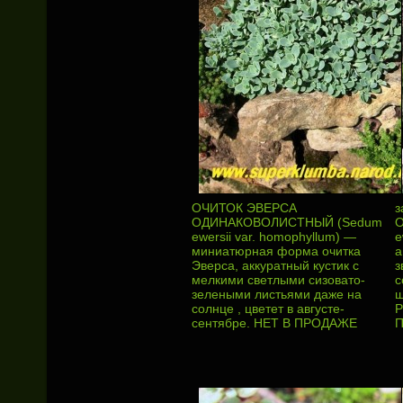
ОЧИТОК ЭВЕРСА
з
ОДИНАКОВОЛИСТНЫЙ (Sedum
ewersii var. homophyllum) —
e
миниатюрная форма очитка
а
Эверса, аккуратный кустик с
з
мелкими светлыми сизовато-
с
зелеными листьями даже на
щ
солнце , цветет в августе-
Р
сентябре. НЕТ В ПРОДАЖЕ