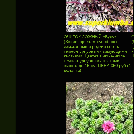
ОЧИТОК ЛОЖНЫЙ «Вуду»
О
(Sedum spurium «Voodoo»)
(
изысканный и редкий сорт с
ц
темно-пурпурными зимующими
н
листьями. Цветет в июне-июле
Ц
темно-пурпурными цветами,
высота до 15 см. ЦЕНА 350 руб (1
деленка)