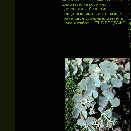
диаметре, на коротких
«
цветоножках. Лепестки
в
ланцетные, розоватые, тычинки
ф
гранатово-пурпурные. Цветет в
ц
июле-октябре. НЕТ В ПРОДАЖЕ
к
д
р
п
ц