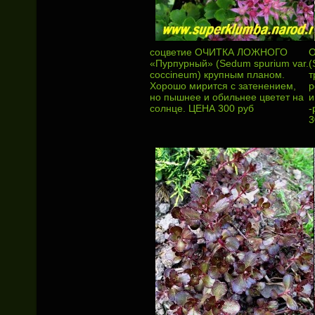
соцветие ОЧИТКА ЛОЖНОГО
«Пурпурный» (Sedum spurium var.
(
coccineum) крупным планом.
т
Хорошо мирится с затенением,
р
но пышнее и обильнее цветет на
и
солнце. ЦЕНА 300 руб
-
3