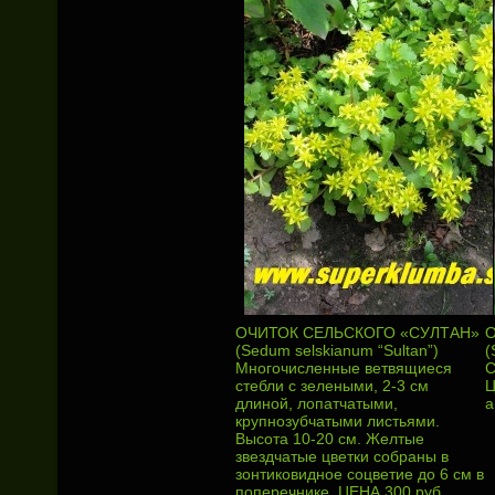
ОЧИТОК СЕЛЬСКОГО «СУЛТАН»
О
(Sedum selskianum “Sultan”)
(
Многочисленные ветвящиеся
С
стебли с зелеными, 2-3 см
Ц
длиной, лопатчатыми,
а
крупнозубчатыми листьями.
Высота 10-20 см. Желтые
звездчатые цветки собраны в
зонтиковидное соцветие до 6 см в
поперечнике. ЦЕНА 300 руб