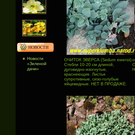
НОВОСТИ
Новости
ОЧИТОК ЭВЕРСА (Sedum ewersii)
о
«Зеленой
Стебли 10-20 см длиной,
О
дачи»
дуговидно-изогнутые,
Н
краснеющие. Листья
супротивные, сизо-голубые
яйцевидные. НЕТ В ПРОДАЖЕ.