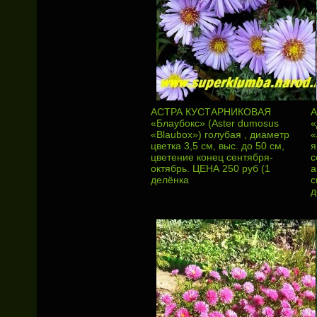
АСТРА КУСТАРНИКОВАЯ
А
«Блаубокс» (Aster dumosus
«
«Blaubox») голубая , диаметр
«
цветка 3,5 см, выс. до 50 см,
я
цветение конец сентября-
с
октябрь. ЦЕНА 250 руб (1
а
делёнка
с
д