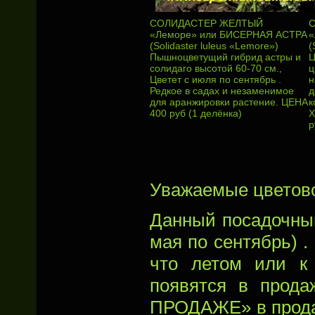
СОЛИДАСТЕР ЖЕЛТЫЙ
«Леморе» или БИСЕРНАЯ АСТРА
«
(Solidaster luleus «Lemore»)
(
Пышноцветущий гибрид астры и
Ц
солидаго высотой 60-70 cм.,
ц
Цветет с июля по сентябрь .
н
Редкое в садах и незаменимое
д
для аранжировки растение. ЦЕНА
к
400 руб (1 делёнка)
Х
р
Уважаемые цветов
Данный посадочный
мая по сентябрь) 
что летом или к
появятся в прод
ПРОДАЖЕ» в продаж