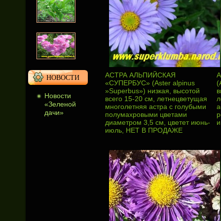
АСТРА АЛЬПИЙСКАЯ
А
НОВОСТИ
«СУПЕРБУС» (Aster alpinus
(
»Superbus») низкая, высотой
в
Новости
всего 15-20 см, летнецветущая
л
«Зеленой
многолетняя астра с голубыми
а
дачи»
полумахровыми цветами
р
диаметром 3,5 см, цветет июнь-
и
июль, НЕТ В ПРОДАЖЕ