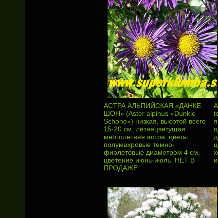
АСТРА АЛЬПИЙСКАЯ «ДАНКЕ
А
ШОН» (Aster alpinus «Dunkle
t
Schone») низкая, высотой всего
я
15-20 см, летнецветущая
о
многолетняя астра, цветы
д
полумахровые темно-
ц
фиолетовые диаметром 4 см,
х
цветение июнь-июль. НЕТ В
и
ПРОДАЖЕ