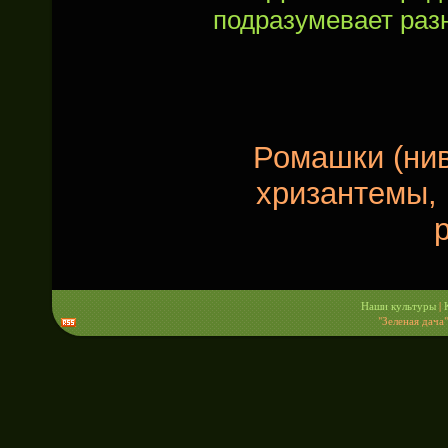
подразумевает раз
Ромашки (нив
хризантемы, 
Наши культуры
|
"Зеленая дача