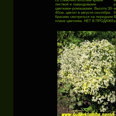
со сливочно-золотым краем
м
листвой и лавандовыми
р
цветками-ромашками. Высота 30-
м
40см, цветет в августе-сентябре.
б
Красиво смотриться на переднем
В
плане цветника. НЕТ В ПРОДАЖЕ
а