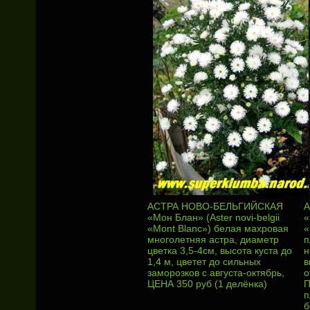
АСТРА НОВО-БЕЛЬГИЙСКАЯ
А
«Мон Блан» (Aster novi-belgii
«
«Mont Blanc») белая махровая
«
многолетняя астра, диаметр
п
цветка 3,5-4см, высота куста до
н
1,4 м, цветет до сильных
в
заморозков с августа-октябрь,
о
ЦЕНА 350 руб (1 делёнка)
П
п
б