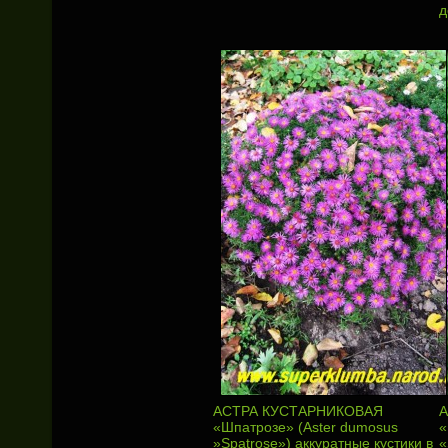
д
АСТРА КУСТАРНИКОВАЯ
А
«Шпатрозе» (Aster dumosus
«
»Spatrose») аккуратные кустики в
«